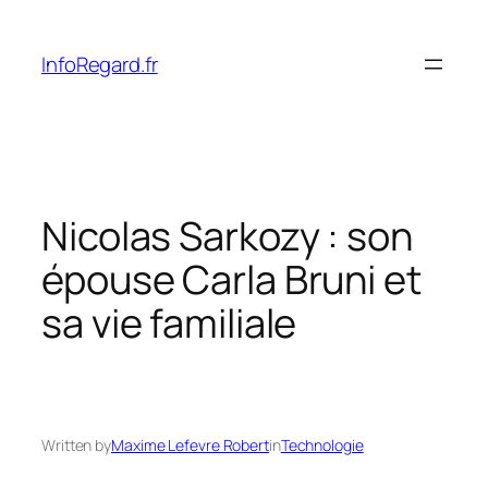
Skip
to
InfoRegard.fr
content
Nicolas Sarkozy : son
épouse Carla Bruni et
sa vie familiale
Written by
Maxime Lefevre Robert
in
Technologie