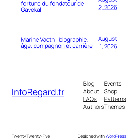
fortune du fondateur de
2, 2026
Gavekal
August
Marine Vacth : biographie,
âge, compagnon et carrière
1, 2026
Blog
Events
InfoRegard.fr
About
Shop
FAQs
Patterns
Authors
Themes
Twenty Twenty-Five
Designed with
WordPress