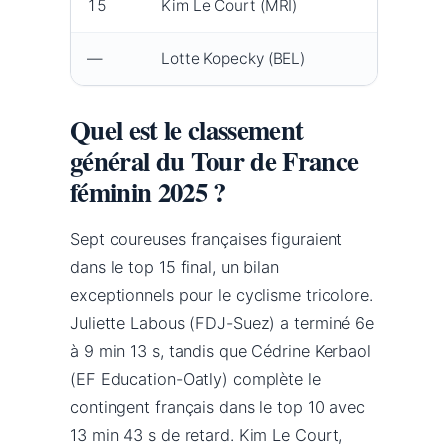
15
Kim Le Court (MRI)
AG In
—
Lotte Kopecky (BEL)
Lidl-T
Quel est le classement
général du Tour de France
féminin 2025 ?
Sept coureuses françaises figuraient
dans le top 15 final, un bilan
exceptionnels pour le cyclisme tricolore.
Juliette Labous (FDJ-Suez) a terminé 6e
à 9 min 13 s, tandis que Cédrine Kerbaol
(EF Education-Oatly) complète le
contingent français dans le top 10 avec
13 min 43 s de retard. Kim Le Court,