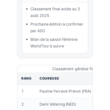
Classement final actée au 3
août 2025
Prochaine édition à confirmer
par ASO
Bilan de la saison féminine
WorldTour à suivre
Classement général final Tour
RANG
COUREUSE
ÉQUI
1
Pauline Ferrand-Prévot (FRA)
Team 
2
Demi Vollering (NED)
FDJ-