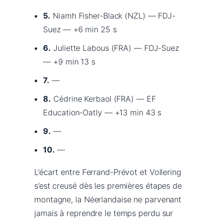
5.
Niamh Fisher-Black (NZL) — FDJ-
Suez — +6 min 25 s
6.
Juliette Labous (FRA) — FDJ-Suez
— +9 min 13 s
7.
—
8.
Cédrine Kerbaol (FRA) — EF
Education-Oatly — +13 min 43 s
9.
—
10.
—
L’écart entre Ferrand-Prévot et Vollering
s’est creusé dès les premières étapes de
montagne, la Néerlandaise ne parvenant
jamais à reprendre le temps perdu sur