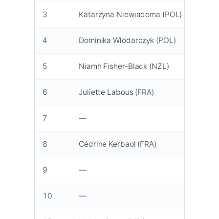
3
Katarzyna Niewiadoma (POL)
CAN
4
Dominika Wlodarczyk (POL)
Arkéa
5
Niamh Fisher-Black (NZL)
FDJ-
6
Juliette Labous (FRA)
FDJ-
7
—
—
8
Cédrine Kerbaol (FRA)
EF Ed
9
—
—
10
—
—