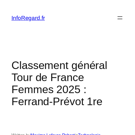
Skip
to
InfoRegard.fr
content
Classement général
Tour de France
Femmes 2025 :
Ferrand-Prévot 1re
Written by
Maxime Lefevre Robert
in
Technologie