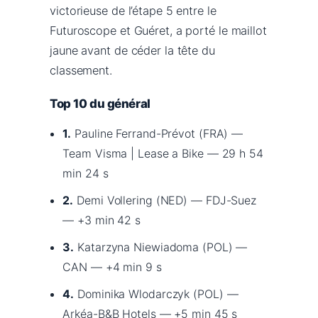
victorieuse de l’étape 5 entre le
Futuroscope et Guéret, a porté le maillot
jaune avant de céder la tête du
classement.
Top 10 du général
1.
Pauline Ferrand-Prévot (FRA) —
Team Visma | Lease a Bike — 29 h 54
min 24 s
2.
Demi Vollering (NED) — FDJ-Suez
— +3 min 42 s
3.
Katarzyna Niewiadoma (POL) —
CAN — +4 min 9 s
4.
Dominika Wlodarczyk (POL) —
Arkéa-B&B Hotels — +5 min 45 s