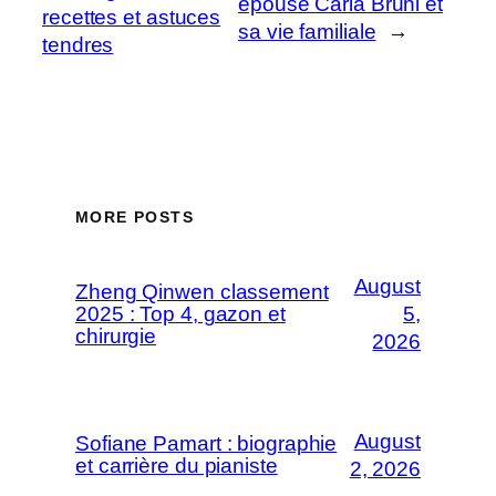
épouse Carla Bruni et
recettes et astuces
sa vie familiale
→
tendres
MORE POSTS
August
Zheng Qinwen classement
2025 : Top 4, gazon et
5,
chirurgie
2026
August
Sofiane Pamart : biographie
et carrière du pianiste
2, 2026