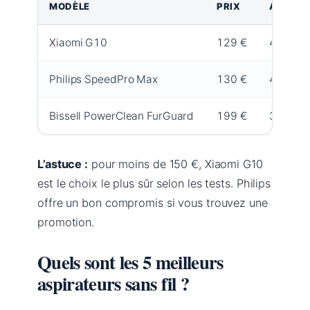
MODÈLE
PRIX
AUTON
Xiaomi G10
129 €
40 min
Philips SpeedPro Max
130 €
40 min
Bissell PowerClean FurGuard
199 €
35 min
L’astuce :
pour moins de 150 €, Xiaomi G10
est le choix le plus sûr selon les tests. Philips
offre un bon compromis si vous trouvez une
promotion.
Quels sont les 5 meilleurs
aspirateurs sans fil ?