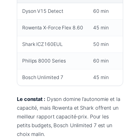
Dyson V15 Detect
60 min
0,7
Rowenta X-Force Flex 8.60
45 min
0,7
Shark ICZ160EUL
50 min
0,7
Philips 8000 Series
60 min
0,6
Bosch Unlimited 7
45 min
0,5
Le constat :
Dyson domine l’autonomie et la
capacité, mais Rowenta et Shark offrent un
meilleur rapport capacité-prix. Pour les
petits budgets, Bosch Unlimited 7 est un
choix malin.