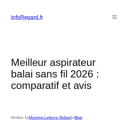
Skip
to
InfoRegard.fr
content
Meilleur aspirateur
balai sans fil 2026 :
comparatif et avis
Written by
Maxime Lefevre Robert
in
Blog