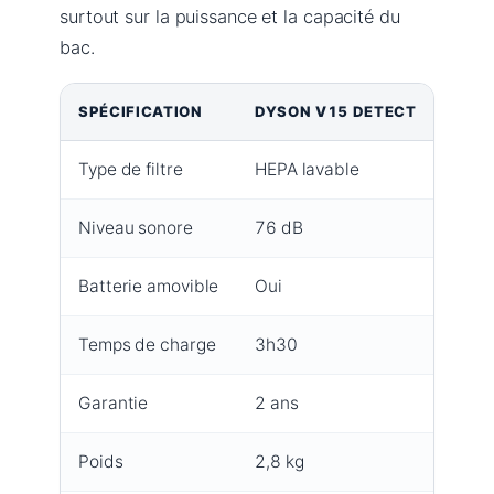
surtout sur la puissance et la capacité du
bac.
SPÉCIFICATION
DYSON V15 DETECT
ROWE
Type de filtre
HEPA lavable
Épon
Niveau sonore
76 dB
80 d
Batterie amovible
Oui
Oui
Temps de charge
3h30
4h
Garantie
2 ans
3 an
Poids
2,8 kg
2,6 k