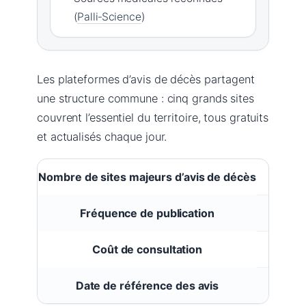
(
Palli‑Science
)
Les plateformes d’avis de décès partagent
une structure commune : cinq grands sites
couvrent l’essentiel du territoire, tous gratuits
et actualisés chaque jour.
Données clés sur les avis de décès
Nombre de sites majeurs d’avis de décès
5 (Simp
Fréquence de publication
Quotid
Coût de consultation
Gratuit
Date de référence des avis
29 mai 