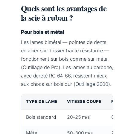
Quels sont les avantages de
la scie à ruban ?
Pour bois et métal
Les lames bimétal — pointes de dents
en acier sur dossier haute résistance —
fonctionnent sur bois comme sur métal
(Outillage de Pro). Les lames au carbone,
avec dureté RC 64-66, résistent mieux
aux chocs sur bois dur (
Outillage 2000
).
TYPE DE LAME
VITESSE COUPE
PRIX
Bois standard
20-25 m/s
6 à 79 €
Métal
50-300 m/s
20 à 90 €