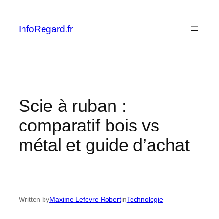
Skip
to
InfoRegard.fr
content
Scie à ruban :
comparatif bois vs
métal et guide d’achat
Written by
Maxime Lefevre Robert
in
Technologie