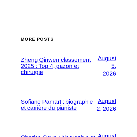
MORE POSTS
August
Zheng Qinwen classement
2025 : Top 4, gazon et
5,
chirurgie
2026
August
Sofiane Pamart : biographie
et carrière du pianiste
2, 2026
August