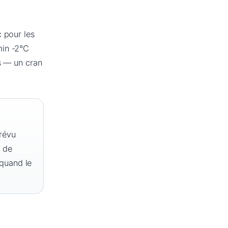
 pour les
min -2°C
ps — un cran
prévu
s de
 quand le