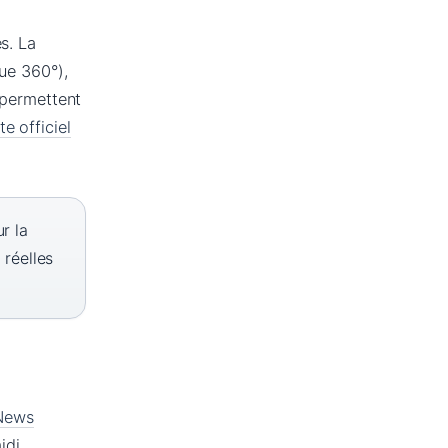
s. La
que 360°),
, permettent
te officiel
r la
réelles
News
idi.