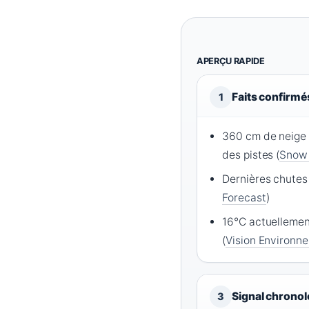
APERÇU RAPIDE
Faits confirmé
1
360 cm de neige
des pistes (
Snow 
Dernières chutes
Forecast
)
16°C actuellemen
(
Vision Environn
Signal chrono
3