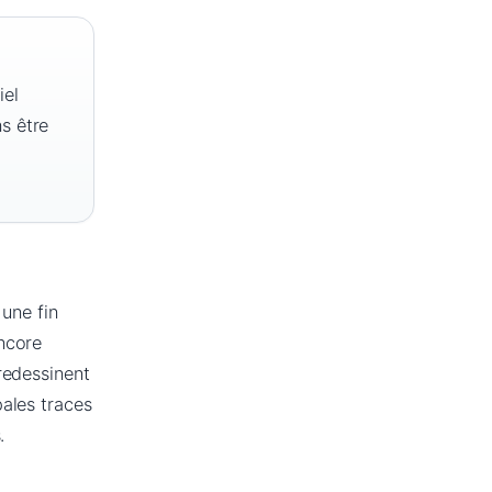
iel
s être
 une fin
encore
redessinent
ales traces
.