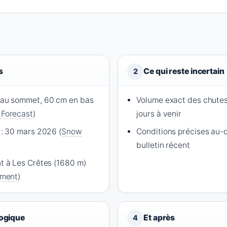
s
Ce qui reste incertain
2
 au sommet, 60 cm en bas
Volume exact des chutes
Forecast
)
jours à venir
 : 30 mars 2026 (
Snow
Conditions précises au-d
bulletin récent
t à Les Crêtes (1680 m)
ement
)
logique
Et après
4