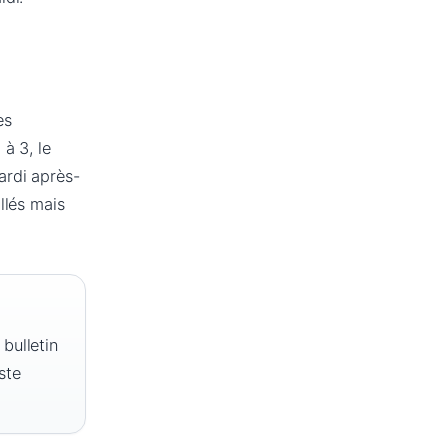
es
à 3, le
ardi après-
llés mais
bulletin
ste