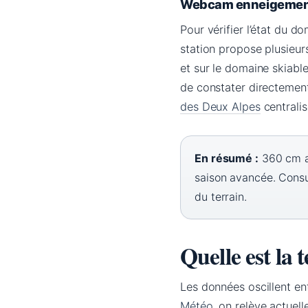
Webcam enneigemen
Pour vérifier l’état du d
station propose plusieurs
et sur le domaine skiable
de constater directemen
des Deux Alpes
centralis
En résumé :
360 cm a
saison avancée. Consu
du terrain.
Quelle est la
Les données oscillent ent
Météo
, on relève actuel