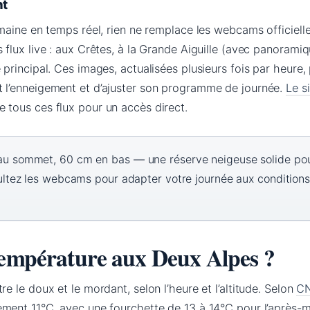
t
omaine en temps réel, rien ne remplace les webcams officielle
 flux live : aux Crêtes, à la Grande Aiguille (avec panorami
 principal. Ces images, actualisées plusieurs fois par heure
t l’enneigement et d’ajuster son programme de journée.
Le si
e tous ces flux pour un accès direct.
u sommet, 60 cm en bas — une réserve neigeuse solide pou
ltez les webcams pour adapter votre journée aux conditions 
 température aux Deux Alpes ?
re le doux et le mordant, selon l’heure et l’altitude. Selon
C
lement 11°C, avec une fourchette de 13 à 14°C pour l’après-m