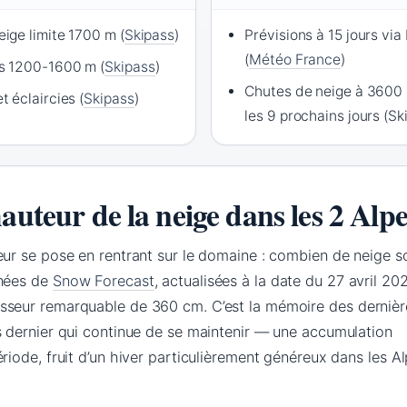
eige limite 1700 m (
Skipass
)
Prévisions à 15 jours vi
(
Météo France
)
ns 1200-1600 m (
Skipass
)
Chutes de neige à 3600
t éclaircies (
Skipass
)
les 9 prochains jours (Sk
hauteur de la neige dans les 2 Alpe
eur se pose en rentrant sur le domaine : combien de neige s
nnées de
Snow Forecast
, actualisées à la date du 27 avril 202
sseur remarquable de 360 cm. C’est la mémoire des dernièr
s dernier qui continue de se maintenir — une accumulation
riode, fruit d’un hiver particulièrement généreux dans les A