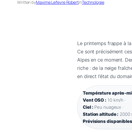
Written by
Maxime Lefevre Robert
in
Technologie
Le printemps frappe à la 
Ce sont précisément ces
Alpes en ce moment. Derri
riche : de la neige fraî
en direct l’état du domai
Température après-mid
Vent OSO :
10 km/h ·
Ciel :
Peu nuageux ·
Station altitude :
2000 
Prévisions disponibles