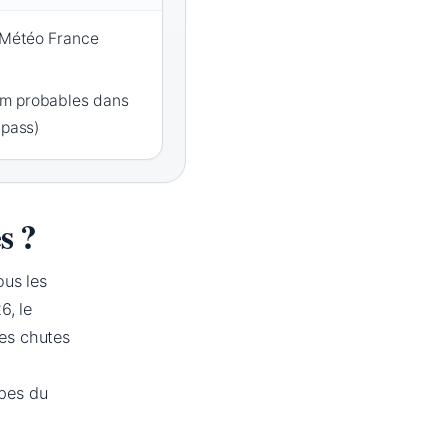
a Météo France
 m probables dans
ipass)
s ?
ous les
6, le
es chutes
lpes du