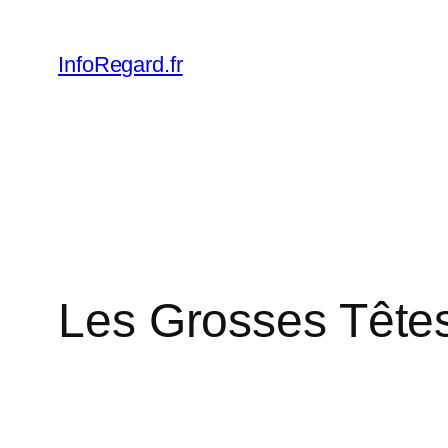
Skip
to
InfoRegard.fr
content
Les Grosses Têtes