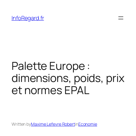
Skip
to
InfoRegard.fr
content
Palette Europe :
dimensions, poids, prix
et normes EPAL
Written by
Maxime Lefevre Robert
in
Economie