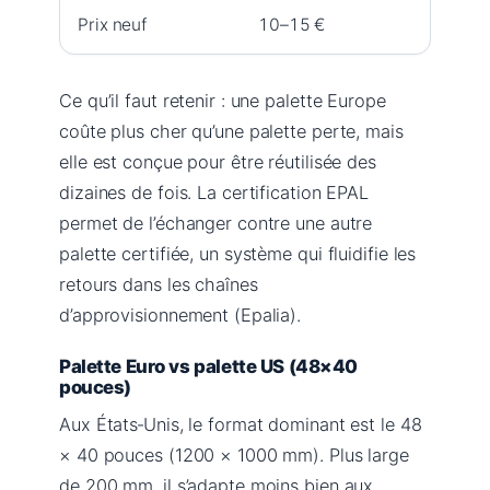
Prix neuf
10–15 €
2
Ce qu’il faut retenir : une palette Europe
coûte plus cher qu’une palette perte, mais
elle est conçue pour être réutilisée des
dizaines de fois. La certification EPAL
permet de l’échanger contre une autre
palette certifiée, un système qui fluidifie les
retours dans les chaînes
d’approvisionnement (Epalia).
Palette Euro vs palette US (48×40
pouces)
Aux États‑Unis, le format dominant est le 48
× 40 pouces (1200 × 1000 mm). Plus large
de 200 mm, il s’adapte moins bien aux