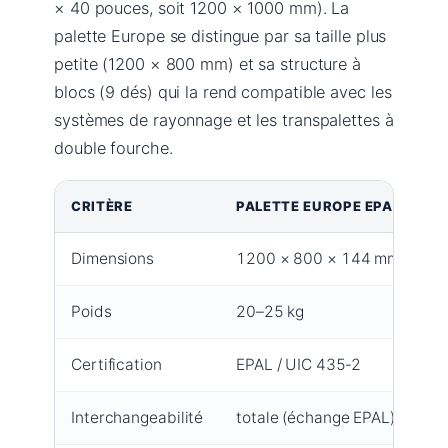
× 40 pouces, soit 1200 × 1000 mm). La
palette Europe se distingue par sa taille plus
petite (1200 × 800 mm) et sa structure à
blocs (9 dés) qui la rend compatible avec les
systèmes de rayonnage et les transpalettes à
double fourche.
CRITÈRE
PALETTE EUROPE EPAL
P
Dimensions
1200 × 800 × 144 mm
s
Poids
20–25 kg
~
Certification
EPAL / UIC 435‑2
a
Interchangeabilité
totale (échange EPAL)
a