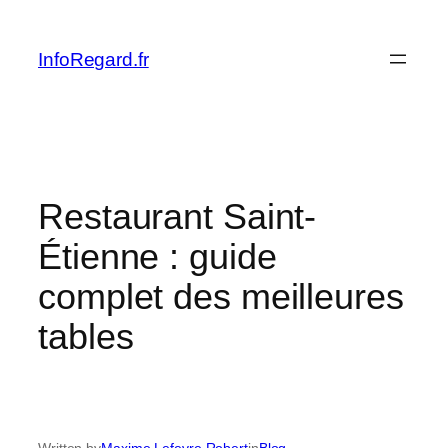
Skip
to
InfoRegard.fr
content
Restaurant Saint-
Étienne : guide
complet des meilleures
tables
Written by
Maxime Lefevre Robert
in
Blog