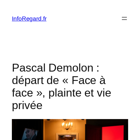
Skip
to
InfoRegard.fr
content
Pascal Demolon :
départ de « Face à
face », plainte et vie
privée