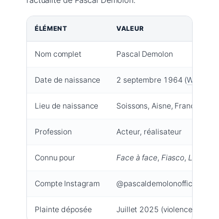
ÉLÉMENT
VALEUR
Nom complet
Pascal Demolon
Date de naissance
2 septembre 1964 (
Wikipédi
Lieu de naissance
Soissons, Aisne, France (Wik
Profession
Acteur, réalisateur
Connu pour
Face à face
,
Fiasco
,
La Voix 
Compte Instagram
@pascaldemolonofficiel (32
Plainte déposée
Juillet 2025 (violences conju