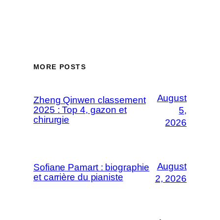
MORE POSTS
August
Zheng Qinwen classement
2025 : Top 4, gazon et
5,
chirurgie
2026
August
Sofiane Pamart : biographie
et carrière du pianiste
2, 2026