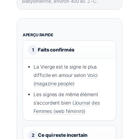
Babylonienne, environ 400 av. J.-C.
APERÇU RAPIDE
Faits confirmés
1
La Vierge est le signe le plus
difficile en amour selon
Voici
(magazine people)
Les signes de même élément
s’accordent bien (
Journal des
Femmes (web féminin)
)
Ce qui reste incertain
2