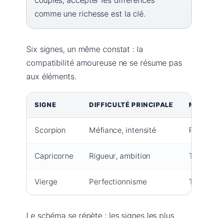
comme une richesse est la clé.
Six signes, un même constat : la
compatibilité amoureuse ne se résume pas
aux éléments.
SIGNE
DIFFICULTÉ PRINCIPALE
MEILLE
Scorpion
Méfiance, intensité
Poissons
Capricorne
Rigueur, ambition
Taureau,
Vierge
Perfectionnisme
Taureau
Le schéma se répète : les signes les plus