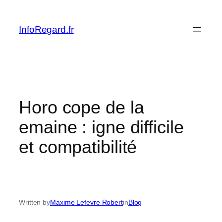
Skip
to
InfoRegard.fr
content
Horo cope de la
emaine : igne difficile
et compatibilité
Written by
Maxime Lefevre Robert
in
Blog