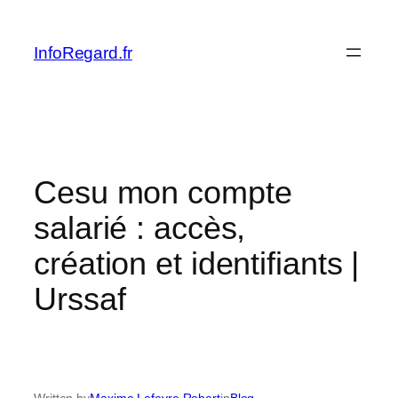
Skip
to
InfoRegard.fr
content
Cesu mon compte
salarié : accès,
création et identifiants |
Urssaf
Written by
Maxime Lefevre Robert
in
Blog