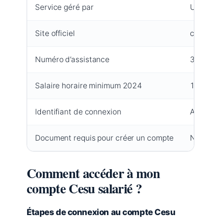
Service géré par
Urssaf
Site officiel
cesu.urss
Numéro d’assistance
3698 (ap
Salaire horaire minimum 2024
11,65 € 
Identifiant de connexion
Adresse 
Document requis pour créer un compte
Numéro C
Comment accéder à mon
compte Cesu salarié ?
Étapes de connexion au compte Cesu